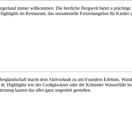
rgerland immer willkommen. Die herrliche Bergwelt bietet a prächtige
 Highlights im Restaurant, das sensationelle Freizeitangebot für Kind
te Berglandschaft macht dein Aktivurlaub zu am b'sundern Erlebnis. Wa
i. Highlights wie der Großglockner oder die Krimmler Wasserfälle los
treuung kannst das alles ganz ungestört genießen.