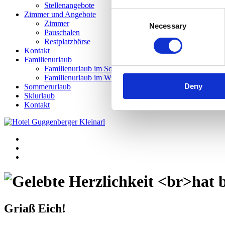
Stellenangebote
Consent
Zimmer und Angebote
Zimmer
Necessary
Selection
Pauschalen
Restplatzbörse
Kontakt
Familienurlaub
Familienurlaub im Sommer
Familienurlaub im Winter
Deny
Sommerurlaub
Skiurlaub
Kontakt
Griaß Eich!