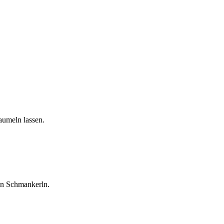
aumeln lassen.
en Schmankerln.