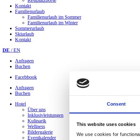
Restplatzbörse
Kontakt
Familienurlaub
Familienurlaub im Sommer
Familienurlaub im Winter
Sommerurlaub
Skiurlaub
Kontakt
DE
/ EN
Anfragen
Buchen
Facebbook
Anfragen
Buchen
Hotel
Consent
Über uns
Inklusivleistungen
Kulinarik
This website uses cookies
Wellness
Bildergalerie
We use cookies for functional
Eventkalender